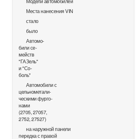
Модели автомобилей
Места нанесения VIN
стало
было
Автомо-
били се-
мейств
"ГАЗель"
и "Со-
боль"
Автомобили с
цельнометали-
ческими фурго-
нами
(2705, 27057,
2752, 27527)
на наружной панели
передка с правой