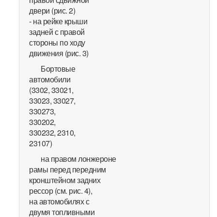
двери (рис. 2)
- на рейке крыши
задней с правой
стороны по ходу
движения (рис. 3)
Бортовые
автомобили
(3302, 33021,
33023, 33027,
330273,
330202,
330232, 2310,
23107)
на правом лонжероне
рамы перед передним
кронштейном задних
рессор (см. рис. 4),
на автомобилях с
двумя топливными