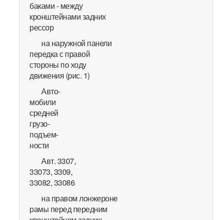
баками - между
кронштейнами задних
рессор
на наружной панели
передка с правой
стороны по ходу
движения (рис. 1)
Авто-
мобили
средней
грузо-
подъем-
ности
Авт. 3307,
33073, 3309,
33082, 33086
на правом лонжероне
рамы перед передним
кронштейном задних