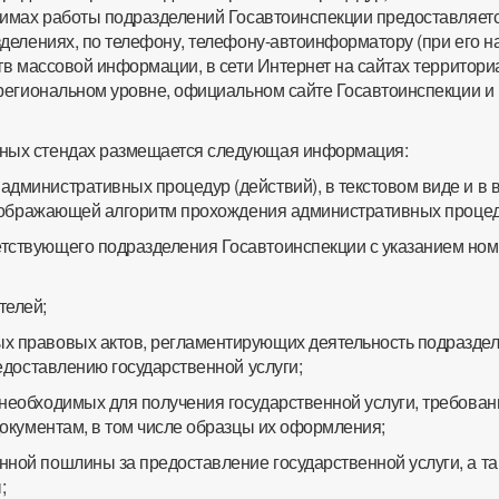
имах работы подразделений Госавтоинспекции предоставляетс
делениях, по телефону, телефону-автоинформатору (при его на
тв массовой информации, в сети Интернет на сайтах территор
региональном уровне, официальном сайте Госавтоинспекции и
нных стендах размещается следующая информация:
административных процедур (действий), в текстовом виде и в 
тображающей алгоритм прохождения административных процед
тствующего подразделения Госавтоинспекции с указанием но
телей;
х правовых актов, регламентирующих деятельность подразде
едоставлению государственной услуги;
 необходимых для получения государственной услуги, требован
окументам, в том числе образцы их оформления;
нной пошлины за предоставление государственной услуги, а т
;