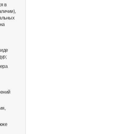
я в
личии),
иальных
 на
виде
ур;
мера
лений
ия,
акже