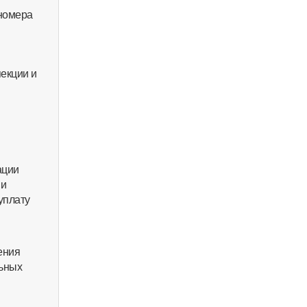
 номера
екции и
ации
ии
уплату
ения
льных