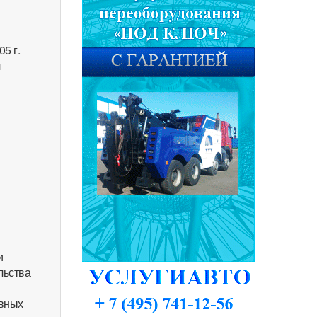
5 г.
л
и
льства
ивных