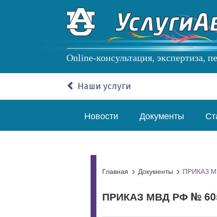
Перейти
к
основному
содержанию
Online-консультация, экспертиза, 
Наши услуги
Основная
Новости
Документы
Ст
навигация
Главная
Документы
ПРИКАЗ МВ
ПРИКАЗ МВД РФ № 605 