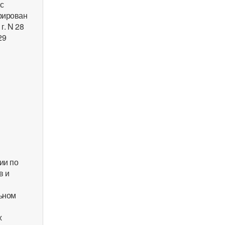
с
трирован
г. N 28
29
ии по
в и
льном
и
х