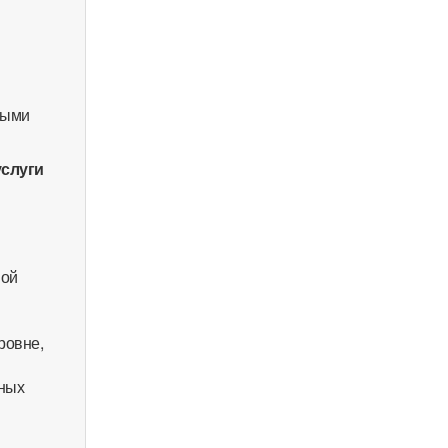
ными
услуги
ной
ровне,
нных