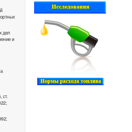
ой
портных
х дел
чение и
ра
 ст.
322;
092;