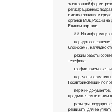
электронной форме, реж
регистрационных подраз
с использованием средс
органов МВД России на 
Едином портале.
3.3. На информацио
порядок совершения 
блок-схемы, наглядно о
режим работы соотве
телефона;
график приема заяви
перечень нормативны
Госавтоинспекции по пр
перечни документов,
предъявляемые к этим д
размеры государстве
реквизиты для ее уплаты