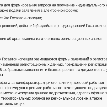
ла для формирования запроса на получение индивидуального
также подачи заявления в электронной форме;
сайта Госавтоинспекции;
 решений, действий (бездействия) подразделений Госавтоинсп
ия об организациях-изготовителях регистрационных знаков
ях Госавтоинспекции размещаются формы заявлений о регистр
 (изменении регистрационных данных, прекращении регистрац
8 с образцами заполнения и бланков расчетных документов на 
ны.
лефона-автоинформатора (при его наличии), который работает
ля информируют о режиме работы соответствующего подраздел
се местонахождения данного подразделения, адресах официа
 территориальных органов на региональном уровне, а также
автоинспекции.