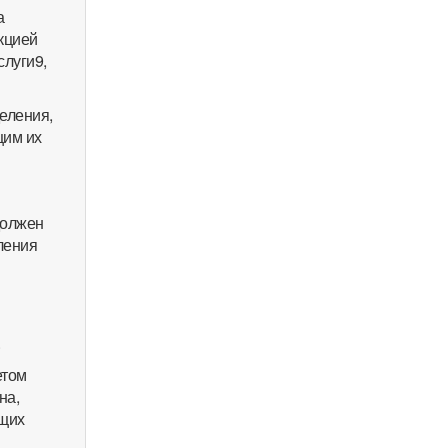
а
кцией
луги9,
еления,
щим их
должен
ления
.
етом
на,
ющих