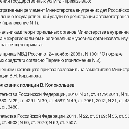
ения государственных услуг"2 - приказываю:
стративный регламент Министерства внутренних дел Российск
лению государственной услуги по регистрации автомототранс
м (приложение N 1).
ачальникам) территориальных органов Министерства внутренни
а межрегиональном и региональном уровнях организовать изу
настоящего приказа.
в приказ МВД России от 24 ноября 2008 г. N 1001 "О порядке
х средств"3 согласно Перечню (приложение N 2).
лнением настоящего приказа возложить на заместителя Минист
ции В.Н. Кирьянова.
олковник полиции В. Колокольцев
льства Российской Федерации, 2010, N 31, ст. 4179; 2011, N 15,
880; N 29, ст. 4291; N 30, ст. 4587; N 49, ст. 7061; 2012, N 31, ст. 4
 ст. 3480.
льства Российской Федерации, 2011, N 22, ст. 3169; N 35, ст. 5
 ст. 4903; N 50, ст. 7070; N 52, ст. 7507.