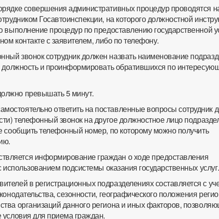
 порядке совершения административных процедур проводятся н
отрудником Госавтоинспекции, на которого должностной инстру
о выполнение процедур по предоставлению государственной ус
ном контакте с заявителем, либо по телефону.
онный звонок сотрудник должен назвать наименование подразд
, должность и проинформировать обратившихся по интересую
должно превышать 5 минут.
амостоятельно ответить на поставленные вопросы сотрудник 
сти) телефонный звонок на другое должностное лицо подразде
е сообщить телефонный номер, по которому можно получить
ию.
ствляется информирование граждан о ходе предоставления
с использованием подсистемы оказания государственных услуг
явителей в регистрационных подразделениях составляется с уч
конодательства, сезонности, географического положения регио
тва организаций данного региона и иных факторов, позволя
 условия для приема граждан.