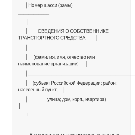
│Номер шасси (рамы)
____________ │
├─────────────────────────────────
│ СВЕДЕНИЯ О СОБСТВЕННИКЕ
ТРАНСПОРТНОГО СРЕДСТВА │
│_________________________________________
│ (фамилия, имя, отчество или
наименование организации) │
│_________________________________________
│ (субъект Российской Федерации; район;
населенный пункт; │
│ улица; дом, корп., квартира)
│
└─────────────────────────────────
В соответствии с заключением, выданным