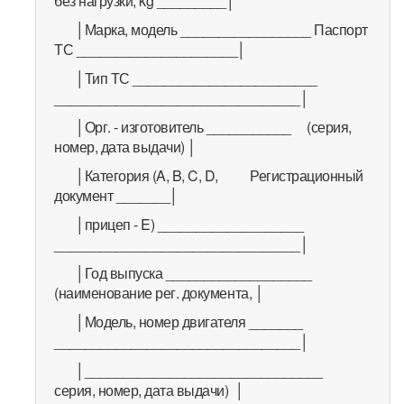
без нагрузки, kg _________│
│Марка, модель _________________ Паспорт
ТС _____________________│
│Тип ТС ________________________
________________________________│
│Орг. - изготовитель ___________ (серия,
номер, дата выдачи) │
│Категория (A, B, C, D, Регистрационный
документ _______│
│прицеп - E) ___________________
________________________________│
│Год выпуска ___________________
(наименование рег. документа, │
│Модель, номер двигателя _______
________________________________│
│_______________________________
серия, номер, дата выдачи) │