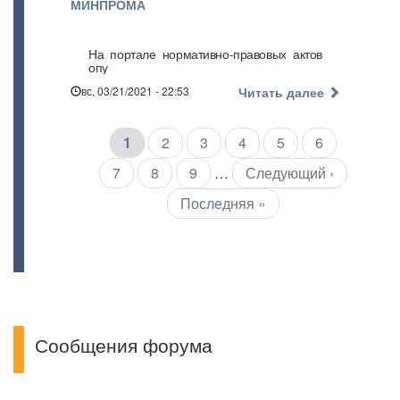
МИНПРОМА
На портале нормативно-правовых актов
опу
вс, 03/21/2021 - 22:53
Читать далее
Текущая
1
Страница
2
Страница
3
Страница
4
Страница
5
Страница
6
Нумерация
страниц
страница
Страница
7
Страница
8
Страница
9
…
Следующая
Следующий ›
страница
Последняя
Последняя »
страница
Сообщения форума