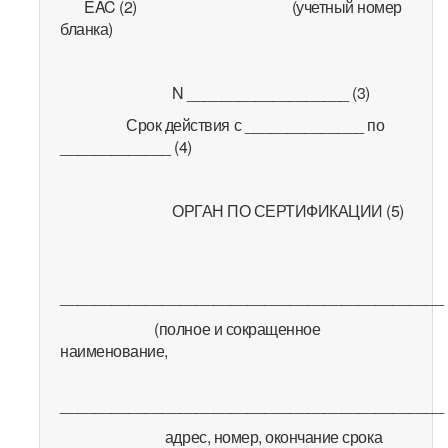
EAC (2) (учетный номер
бланка)
N ___________________ (3)
Срок действия с ______________ по
_____________ (4)
ОРГАН ПО СЕРТИФИКАЦИИ (5)
_____________________________________________
(полное и сокращенное
наименование,
_____________________________________________
адрес, номер, окончание срока